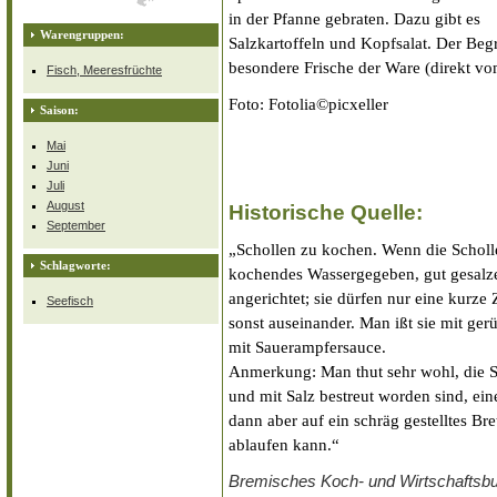
in der Pfanne gebraten. Dazu gibt es
Warengruppen:
Salzkartoffeln und Kopfsalat. Der Begr
besondere Frische der Ware (direkt vom
Fisch, Meeresfrüchte
Foto: Fotolia©picxeller
Saison:
Mai
Juni
Juli
August
Historische Quelle:
September
„Schollen zu kochen. Wenn die Scholle
Schlagworte:
kochendes Wassergegeben, gut gesalz
angerichtet; sie dürfen nur eine kurze
Seefisch
sonst auseinander. Man ißt sie mit gerü
mit Sauerampfersauce.
Anmerkung: Man thut sehr wohl, die 
und mit Salz bestreut worden sind, ein
dann aber auf ein schräg gestelltes Bre
ablaufen kann.“
Bremisches Koch- und Wirtschaftsbuc