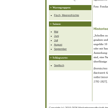
Foto: Fotoli
Warengruppen:
Fisch, Meeresfrüchte
Saison:
Historis
Mai
„Schollen zu
Juni
gesalzen und
Juli
ungefähr 10 M
August
oder mit Sau
September
Anmerkung: M
sind, eine Na
Schlagworte:
überflüssige
Seefisch
Bremisches 
Backwerk fü
selbst beso
1781-1827], 
Copyright (c) 2010-2026 Marketinggesellschaft de