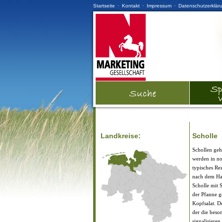
·
·
·
Startseite
Kontakt
Impressum
Datenschutzerklär
Landkreise:
Scholle
Schollen geh
werden in no
typisches Re
nach dem Ham
Scholle mit
der Pfanne g
Kopfsalat. D
der die beso
signalisieren 