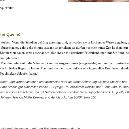
a©picxeller
che Quelle:
 kochen. Wenn die Schollen gehörig gereinigt sind, so werden sie in kochendes Wassergegeben, 
 abgeschäumt, gahr gekocht und alsdann angerichtet; sie dürfen nur eine kurze Zeit kochen, nur
inuten; sie fallen sonst auseinander. Man ißt sie mit gerührter Petersilienbutter, mit Senf und Bu
erampfersauce.
an thut sehr wohl, die Schollen, wenn sie ausgenommen (ausgeweidet) und mit Salz bestreut 
cht im Keller liegen zu lassen. Man muß sie dann aber auf ein schräg gestelltes Brett legen, damit
 Feuchtigkeit ablaufen kann.“
Koch- und Wirtschaftsbuch enthaltend eine sehr deutliche Anweisung wie man Speisen und
r alle Stände gut zubereiten könne. Für junge Frauenzimmer welche ihre Küche und Hausha
rgen und ihre Geschäfte und mit Nutzen betreiben wollen. Herausgegeben von B.G. [Betty Gl
Johann Heinrich Müller Bremen und Aurich o.J., [um 1800], Seite 160
.
r niedersächsischen Land- und Ernährungswirtschaft e. V.