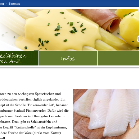
·
ung
Sitemap
ören zu den wichtigsten Speisefischen und
rddeutschen Seehäfen täglich angelandet. Ein
zept ist die Scholle "Finkenwerder Art", benannt
burger Stadtteil Finkenwerder. Dafür wird die
 Speck und Krabben im Ofen gebacken oder in
ebraten. Dazu gibt es Salzkartoffeln und
er Begriff "Kutterscholle" ist ein Euphemismus,
ndere Frische der Ware (direkt vom Kutter)
soll.