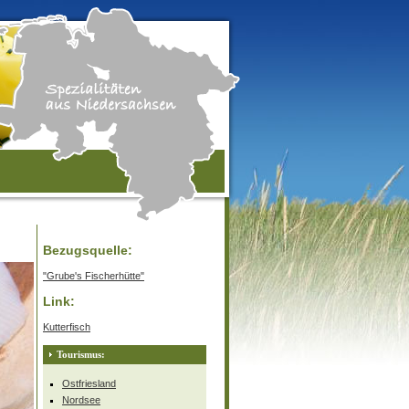
Bezugsquelle:
"Grube's Fischerhütte"
Link:
Kutterfisch
Tourismus:
Ostfriesland
Nordsee