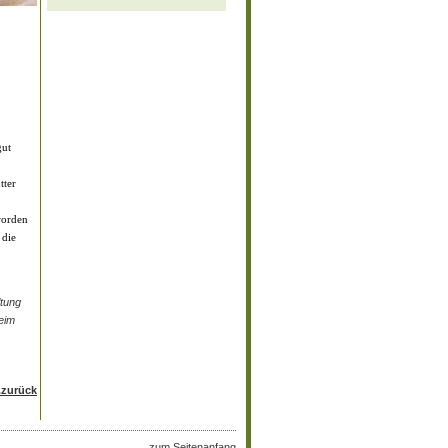
gut
tter
worden
 die
ltung
eim
..zurück
zum Seitenanfang