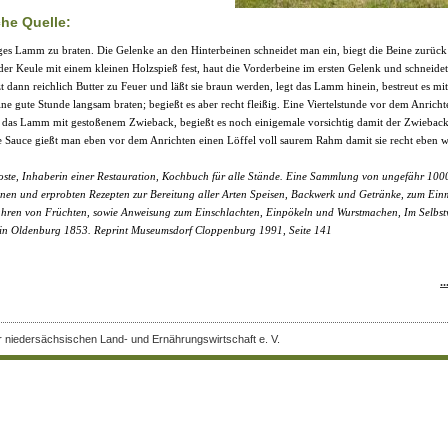
che Quelle:
ges Lamm zu braten. Die Gelenke an den Hinterbeinen schneidet man ein, biegt die Beine zurüc
n der Keule mit einem kleinen Holzspieß fest, haut die Vorderbeine im ersten Gelenk und schneide
t dann reichlich Butter zu Feuer und läßt sie braun werden, legt das Lamm hinein, bestreut es mit
eine gute Stunde langsam braten; begießt es aber recht fleißig. Eine Viertelstunde vor dem Anricht
 das Lamm mit gestoßenem Zwieback, begießt es noch einigemale vorsichtig damit der Zwieback
ie Sauce gießt man eben vor dem Anrichten einen Löffel voll saurem Rahm damit sie recht eben w
oste, Inhaberin einer Restauration, Kochbuch für alle Stände. Eine Sammlung von ungefähr 100
enen und erprobten Rezepten zur Bereitung aller Arten Speisen, Backwerk und Getränke, zum Ei
ren von Früchten, sowie Anweisung zum Einschlachten, Einpökeln und Wurstmachen, Im Selbst
rin Oldenburg 1853. Reprint Museumsdorf Cloppenburg 1991, Seite 141
.
r niedersächsischen Land- und Ernährungswirtschaft e. V.