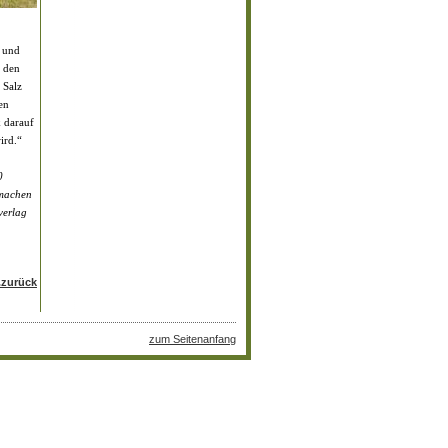
k und
t den
 Salz
en
 darauf
ird.“
0
nmachen
verlag
..zurück
zum Seitenanfang