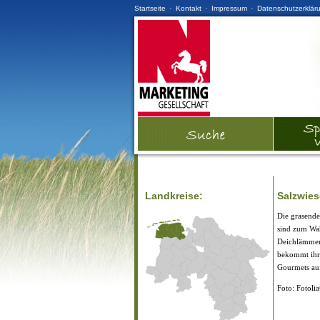
·
·
·
Startseite
Kontakt
Impressum
Datenschutzerklär
Landkreise:
Salzwie
Die grasende
sind zum Wa
Deichlämmer 
bekommt ihr 
Gourmets auf
Foto: Fotoli