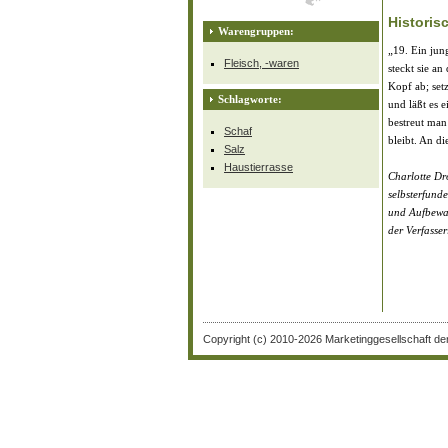
Historis
Warengruppen:
„19. Ein jun
Fleisch, -waren
steckt sie a
Kopf ab; setz
Schlagworte:
und läßt es 
bestreut man
Schaf
bleibt. An d
Salz
Haustierrasse
Charlotte Dr
selbsterfund
und Aufbewah
der Verfasse
Copyright (c) 2010-2026 Marketinggesellschaft de