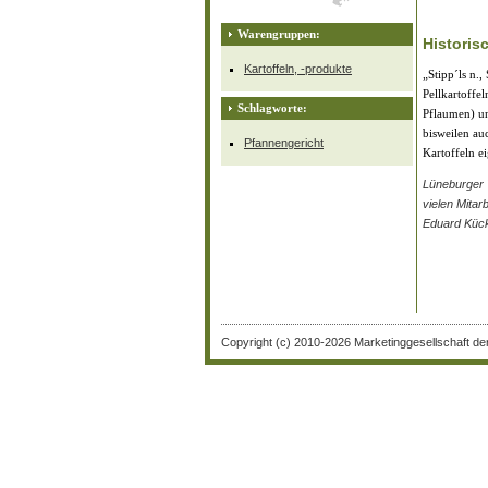
Warengruppen:
Historis
Kartoffeln, -produkte
„Stipp´ls n.
Pellkartoffe
Schlagworte:
Pflaumen) un
bisweilen au
Pfannengericht
Kartoffeln e
Lüneburger 
vielen Mitar
Eduard Kück
Copyright (c) 2010-2026 Marketinggesellschaft de