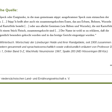
che Quelle:
, Speck oder Essigtunke, in die man gemeinsam stippt: ausgebratener Speck zum eintauchen der
ln. […] Stipp´ls heißt aber auch ein zusammengekochtes Essen, das aus Erbsen, Bohnen, Wurzeln
d Kartoffeln besteht […] oder aus allerlei Gemüsen (wie Rüben und Wurzeln), die mit Kartoffel
ch einem Stück Fleisch, zusammengekocht sind […] Der Name ist wohl so zu erklären, daß die
igentlich besonders gekocht wurden und in das breiige Gericht eingestippt wurden.“
Wörterbuch. Wortschatz der Lüneburger Heide und ihrer Randgebiete, seit 1900 zusammen 
beitern gesammelt und sprachwissenschaftlich sowie volkskundlich erläutert von Professor D
 †, Dritter Band S-Z, Wachholtz Neumünster 1967, Spalte 283 (MD Hösseringen B8 Küc)
.
r niedersächsischen Land- und Ernährungswirtschaft e. V.