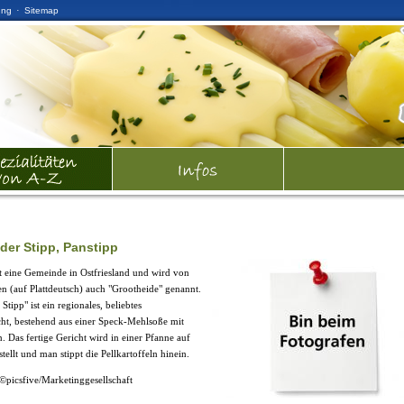
·
ung
Sitemap
der Stipp, Panstipp
t eine Gemeinde in Ostfriesland und wird von
n (auf Plattdeutsch) auch "Grootheide" genannt.
Stipp" ist ein regionales, beliebtes
ht, bestehend aus einer Speck-Mehlsoße mit
n. Das fertige Gericht wird in einer Pfanne auf
tellt und man stippt die Pellkartoffeln hinein.
a©picsfive/Marketinggesellschaft