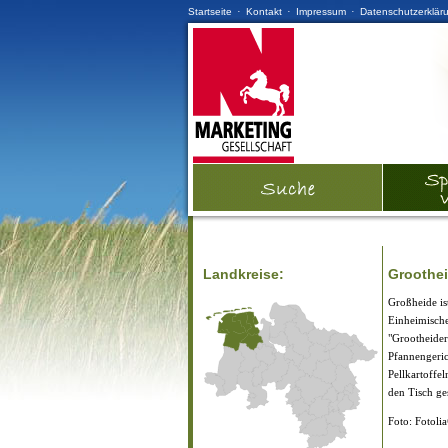
·
·
·
Startseite
Kontakt
Impressum
Datenschutzerklär
Landkreise:
Groothei
Großheide is
Einheimische
"Grootheider 
Pfannengeric
Pellkartoffel
den Tisch ges
Foto: Fotoli