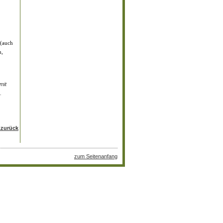
 (auch
n,
mit
.
..zurück
zum Seitenanfang