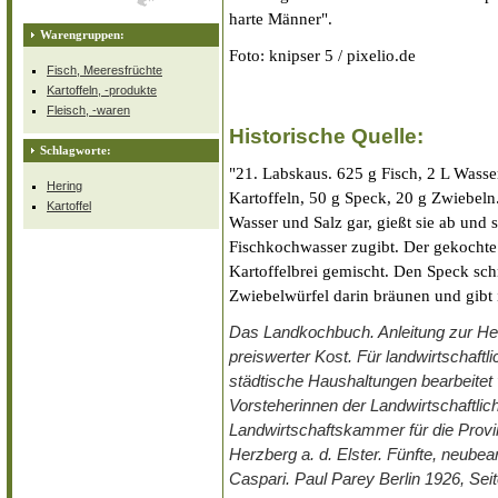
harte Männer".
Warengruppen:
Foto: knipser 5 / pixelio.de
Fisch, Meeresfrüchte
Kartoffeln, -produkte
Fleisch, -waren
Historische Quelle:
Schlagworte:
"21. Labskaus. 625 g Fisch, 2 L Wasser
Hering
Kartoffeln, 50 g Speck, 20 g Zwiebeln
Kartoffel
Wasser und Salz gar, gießt sie ab und 
Fischkochwasser zugibt. Der gekochte 
Kartoffelbrei gemischt. Den Speck schn
Zwiebelwürfel darin bräunen und gibt 
Das Landkochbuch. Anleitung zur Her
preiswerter Kost. Für landwirtschaft
städtische Haushaltungen bearbeitet
Vorsteherinnen der Landwirtschaftli
Landwirtschaftskammer für die Provi
Herzberg a. d. Elster. Fünfte, neube
Caspari. Paul Parey Berlin 1926, Se