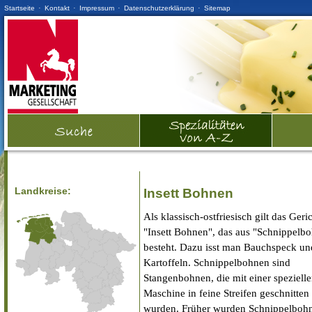
·
·
·
·
Startseite
Kontakt
Impressum
Datenschutzerklärung
Sitemap
Landkreise:
Insett Bohnen
Als klassisch-ostfriesisch gilt das Geri
"Insett Bohnen", das aus "Schnippelb
besteht. Dazu isst man Bauchspeck un
Kartoffeln. Schnippelbohnen sind
Stangenbohnen, die mit einer speziell
Maschine in feine Streifen geschnitten
wurden. Früher wurden Schnippelbohn