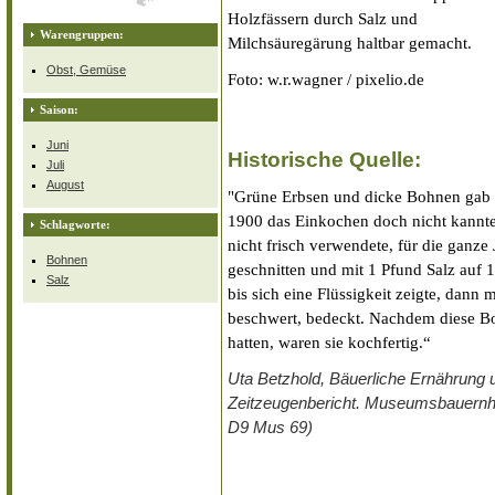
Holzfässern durch Salz und
Warengruppen:
Milchsäuregärung haltbar gemacht.
Obst, Gemüse
Foto: w.r.wagner / pixelio.de
Saison:
Juni
Historische Quelle:
Juli
August
"Grüne Erbsen und dicke Bohnen gab 
1900 das Einkochen doch nicht kannt
Schlagworte:
nicht frisch verwendete, für die ganze
Bohnen
geschnitten und mit 1 Pfund Salz auf
Salz
bis sich eine Flüssigkeit zeigte, dann
beschwert, bedeckt. Nachdem diese 
hatten, waren sie kochfertig.“
Uta Betzhold, Bäuerliche Ernährung 
Zeitzeugenbericht. Museumsbauernh
D9 Mus 69)