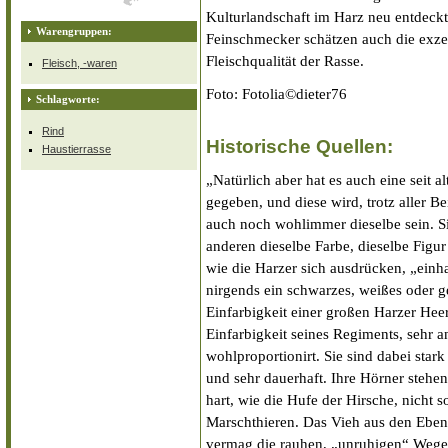
Kulturlandschaft im Harz neu entdeckt
Warengruppen:
Feinschmecker schätzen auch die exze
Fleischqualität der Rasse.
Fleisch, -waren
Foto: Fotolia©dieter76
Schlagworte:
Rind
Historische Quellen:
Haustierrasse
„Natürlich aber hat es auch eine seit 
gegeben, und diese wird, trotz aller 
auch noch wohlimmer dieselbe sein. S
anderen dieselbe Farbe, dieselbe Figur
wie die Harzer sich ausdrücken, „einh
nirgends ein schwarzes, weißes oder g
Einfarbigkeit einer großen Harzer Heer
Einfarbigkeit seines Regiments, sehr a
wohlproportionirt. Sie sind dabei sta
und sehr dauerhaft. Ihre Hörner stehen
hart, wie die Hufe der Hirsche, nicht s
Marschthieren. Das Vieh aus den Eben
vermag die rauhen, „unruhigen“ Wege