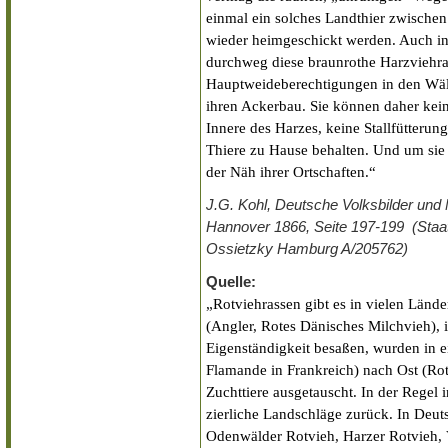
einmal ein solches Landthier zwischen
wieder heimgeschickt werden. Auch in
durchweg diese braunrothe Harzviehra
Hauptweideberechtigungen in den Wäl
ihren Ackerbau. Sie können daher kei
Innere des Harzes, keine Stallfütterun
Thiere zu Hause behalten. Und um sie 
der Näh ihrer Ortschaften.“
J.G. Kohl, Deutsche Volksbilder und
Hannover 1866, Seite 197-199 (Staats
Ossietzky Hamburg A/205762)
Quelle:
„Rotviehrassen gibt es in vielen Län
(Angler, Rotes Dänisches Milchvieh), i
Eigenständigkeit besaßen, wurden in 
Flamande in Frankreich) nach Ost (Ro
Zuchttiere ausgetauscht. In der Regel 
zierliche Landschläge zurück. In Deut
Odenwälder Rotvieh, Harzer Rotvieh, V