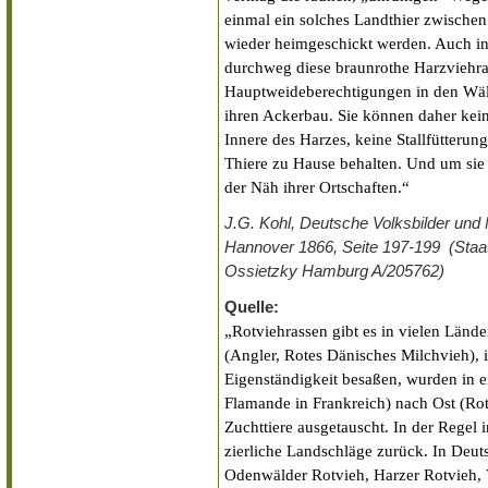
einmal ein solches Landthier zwischen
wieder heimgeschickt werden. Auch in
durchweg diese braunrothe Harzviehra
Hauptweideberechtigungen in den Wäl
ihren Ackerbau. Sie können daher kei
Innere des Harzes, keine Stallfütterun
Thiere zu Hause behalten. Und um sie 
der Näh ihrer Ortschaften.“
J.G. Kohl, Deutsche Volksbilder und
Hannover 1866, Seite 197-199 (Staats
Ossietzky Hamburg A/205762)
Quelle:
„Rotviehrassen gibt es in vielen Län
(Angler, Rotes Dänisches Milchvieh), i
Eigenständigkeit besaßen, wurden in 
Flamande in Frankreich) nach Ost (Ro
Zuchttiere ausgetauscht. In der Regel 
zierliche Landschläge zurück. In Deut
Odenwälder Rotvieh, Harzer Rotvieh, V