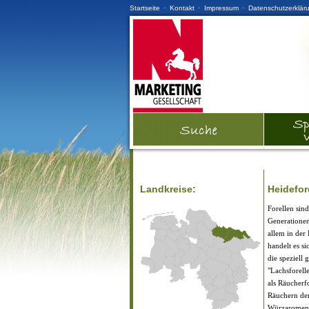
·
·
·
Startseite
Kontakt
Impressum
Datenschutzerklär
Landkreise:
Heidefor
Forellen sind
Generationen
allem in der
handelt es s
die speziell 
"Lachsforell
als Räucherfo
Räuchern der
Würzaromen 