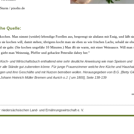
Sturm / pixelio.de
che Quelle:
 kochen. Man nimmt (weidet) lebendige Forellen aus, besprengt sie alsdann mit Essig, und läßt si
n sie kochen will, damit stehen; übrigens kocht man sie eben so wie frischen Lachs; sobald sie ob
 sie gahr. (Sie kochen ungefähr 10 Minuten.) Man ißt sie warm, mit einer Weinsauce. Will man s
o giebt man Weinessig, Pfeffer und gehackte Petersilie dabey her.“
Koch- und Wirtschaftsbuch enthaltend eine sehr deutliche Anweisung wie man Speisen und
r alle Stände gut zubereiten könne. Für junge Frauenzimmer welche ihre Küche und Hausha
rgen und ihre Geschäfte und mit Nutzen betreiben wollen. Herausgegeben von B.G. [Betty Gl
 Johann Heinrich Müller Bremen und Aurich o.J. [ um 1800], Seite 138-139
.
r niedersächsischen Land- und Ernährungswirtschaft e. V.