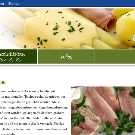
·
ung
Sitemap
elle
 weit verbreite Süßwasserfische, die seit
 in traditionellen Teichwirtschaftsbetrieben vor
 Lüneburger Heide gezüchtet werden. Meist
ich um Regenbogenforellen. Regenbogenforellen,
gefüttert wurden, gelangen als deutlich größere
en" in den Handel. Die Heideforelle wird frisch,
relle und eingelegt in Aspik verkauft. Für das
 Heideforelle werden oft besondere Rauch- und
verwendet.