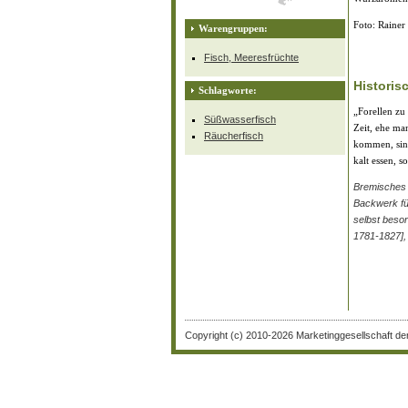
Foto: Rainer 
Warengruppen:
Fisch, Meeresfrüchte
Historis
Schlagworte:
„Forellen zu
Süßwasserfisch
Zeit, ehe ma
Räucherfisch
kommen, sind
kalt essen, s
Bremisches 
Backwerk fü
selbst beso
1781-1827],
Copyright (c) 2010-2026 Marketinggesellschaft de