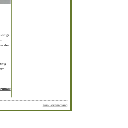
e einige
en
ie aber
ltung
eim
..zurück
zum Seitenanfang