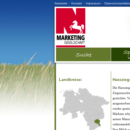
·
·
·
Startseite
Kontakt
Impressum
Datenschutzerklär
Landkreise:
Harzzieg
Die Harzzieg
Ziegenzuchtv
gezüchtet. V
ausgestorben
wieder gezüc
Märkten erhä
armen Manne
widerstandsf
Ihre Milch w