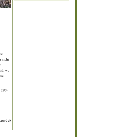
ie
n nicht
en
ald, wo
sie
 196-
..zurück