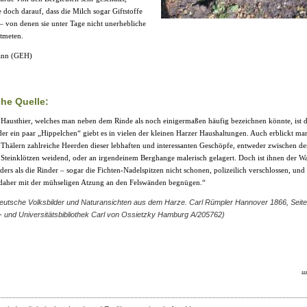
e doch darauf, dass die Milch sogar Giftstoffe
e – von denen sie unter Tage nicht unerhebliche
tmeten.
ann (GEH)
che Quelle:
 Hausthier, welches man neben dem Rinde als noch einigermaßen häufig bezeichnen könnte, ist d
der ein paar „Hippelchen“ giebt es in vielen der kleinen Harzer Haushaltungen. Auch erblickt ma
n Thälern zahlreiche Heerden dieser lebhaften und interessanten Geschöpfe, entweder zwischen d
Steinklötzen weidend, oder an irgendeinem Berghange malerisch gelagert. Doch ist ihnen der W
ders als die Rinder – sogar die Fichten-Nadelspitzen nicht schonen, polizeilich verschlossen, und 
daher mit der mühseligen Atzung an den Felswänden begnügen.“
Deutsche Volksbilder und Naturansichten aus dem Harze. Carl Rümpler Hannover 1866, Seite
- und Universitätsbibliothek Carl von Ossietzky Hamburg A/205762)
.