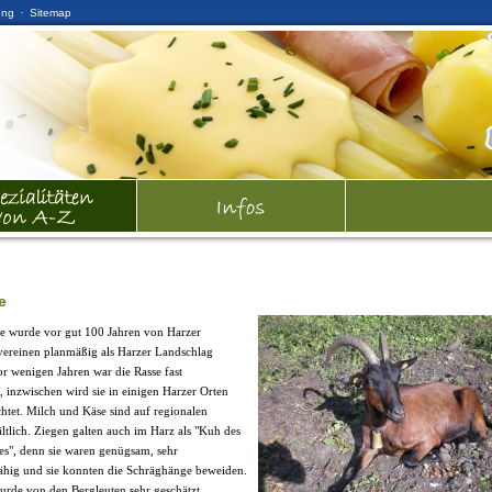
·
ung
Sitemap
e
e wurde vor gut 100 Jahren von Harzer
ereinen planmäßig als Harzer Landschlag
or wenigen Jahren war die Rasse fast
, inzwischen wird sie in einigen Harzer Orten
htet. Milch und Käse sind auf regionalen
ltlich. Ziegen galten auch im Harz als "Kuh des
s", denn sie waren genügsam, sehr
ähig und sie konnten die Schräghänge beweiden.
urde von den Bergleuten sehr geschätzt,