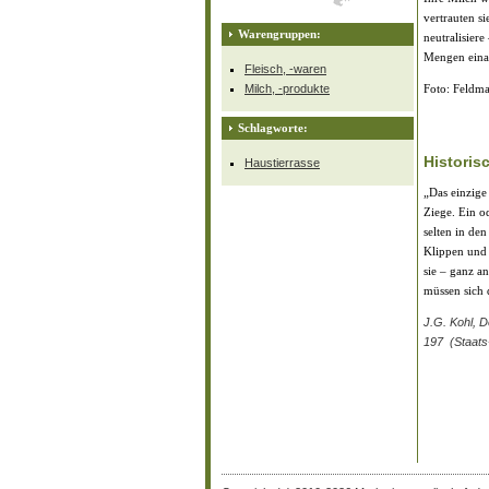
vertrauten si
Warengruppen:
neutralisier
Mengen eina
Fleisch, -waren
Milch, -produkte
Foto: Feldm
Schlagworte:
Historis
Haustierrasse
„Das einzige
Ziege. Ein o
selten in de
Klippen und 
sie – ganz an
müssen sich 
J.G. Kohl, 
197 (Staats