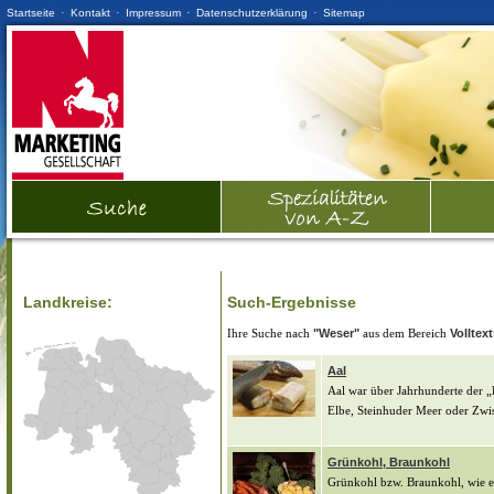
·
·
·
·
Startseite
Kontakt
Impressum
Datenschutzerklärung
Sitemap
Landkreise:
Such-Ergebnisse
Ihre Suche nach
"Weser"
aus dem Bereich
Volltex
Aal
Aal war über Jahrhunderte der „
Elbe, Steinhuder Meer oder Zwi
Grünkohl, Braunkohl
Grünkohl bzw. Braunkohl, wie e