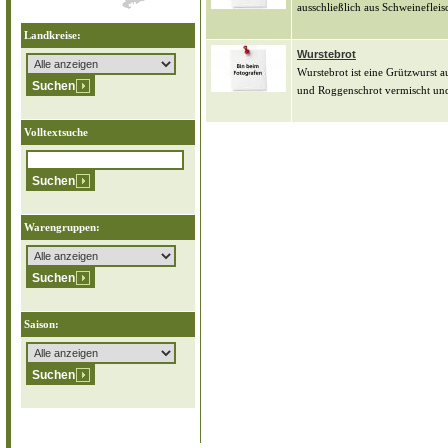
ausschließlich aus Schweinefleis
Landkreise:
Wurstebrot
Wurstebrot ist eine Grützwurst
und Roggenschrot vermischt und
Volltextsuche
Warengruppen:
Saison: