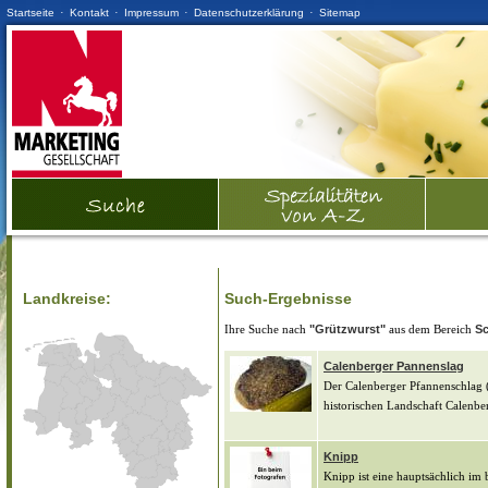
·
·
·
·
Startseite
Kontakt
Impressum
Datenschutzerklärung
Sitemap
Landkreise:
Such-Ergebnisse
Ihre Suche nach
"Grützwurst"
aus dem Bereich
Sc
Calenberger Pannenslag
Der Calenberger Pfannenschlag (
historischen Landschaft Calenber
Knipp
Knipp ist eine hauptsächlich im