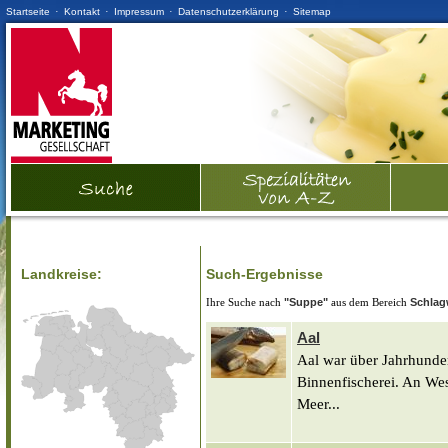
·
·
·
·
Startseite
Kontakt
Impressum
Datenschutzerklärung
Sitemap
Landkreise:
Such-Ergebnisse
Ihre Suche nach
"Suppe"
aus dem Bereich
Schlag
Aal
Aal war über Jahrhunder
Binnenfischerei. An We
Meer...