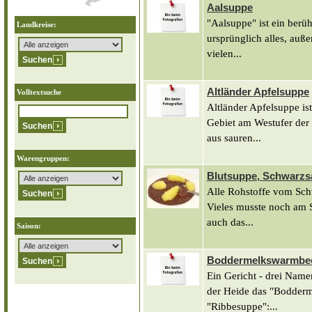
Aalsuppe
"Aalsuppe" ist ein berü
Landkreise:
ursprünglich alles, auß
vielen...
Altländer Apfelsuppe
Volltextsuche
Altländer Apfelsuppe is
Gebiet am Westufer der
aus sauren...
Warengruppen:
Blutsuppe, Schwarzs
Alle Rohstoffe vom Sch
Vieles musste noch am S
auch das...
Saison:
Boddermelkswarmbeer
Ein Gericht - drei Namen
der Heide das "Bodder
"Ribbesuppe":...