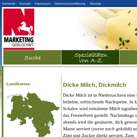
·
·
·
·
Startseite
Kontakt
Impressum
Datenschutzerklärung
Sitemap
Landkreise:
Dicke Milch, Dickmilch
Dicke Milch ist in Niedersachsen eine 
beliebte, erfrischende Nachspeise. In 
Schalen wird entrahmte Milch tagsüber
das Fensterbrett gestellt. Nachmittags 
abends wird die gesäuerte, dick gewo
Masse serviert (zuvor noch gekühlt) u
Zimt und Zucker direkt serviert. Zum