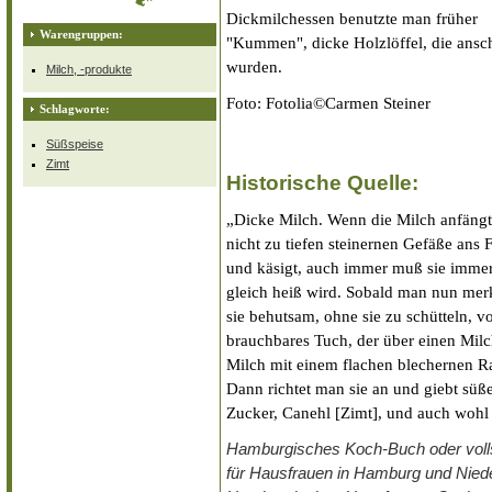
Dickmilchessen benutzte man früher
Warengruppen:
"Kummen", dicke Holzlöffel, die ansc
wurden.
Milch, -produkte
Foto: Fotolia©Carmen Steiner
Schlagworte:
Süßspeise
Zimt
Historische Quelle:
„Dicke Milch. Wenn die Milch anfängt 
nicht zu tiefen steinernen Gefäße ans F
und käsigt, auch immer muß sie imme
gleich heiß wird. Sobald man nun mer
sie behutsam, ohne sie zu schütteln, 
brauchbares Tuch, der über einen Milch
Milch mit einem flachen blechernen R
Dann richtet man sie an und giebt sü
Zucker, Canehl [Zimt], und auch wohl
Hamburgisches Koch-Buch oder voll
für Hausfrauen in Hamburg und Niede