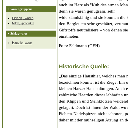
auch im Harz als "Kuh des armen Man
Warengruppen:
denn sie waren genügsam, sehr
widerstandsfähig und sie konnten die
Fleisch, -waren
Milch, -produkte
den Bergleuten sehr geschätzt, vertrau
Giftstoffe neutralisiere – von denen s
Schlagworte:
einatmeten.
Haustierrasse
Foto: Feldmann (GEH)
Historische Quelle:
„Das einzige Hausthier, welches man 
bezeichnen könnte, ist die Ziege. Ein 
kleinen Harzer Haushaltungen. Auch er
zahlreiche Heerden dieser lebhaften u
den Klippen und Steinklötzen weidend
gelagert. Doch ist ihnen der Wald, wo 
Fichten-Nadelspitzen nicht schonen, po
daher mit der mühseligen Atzung an 